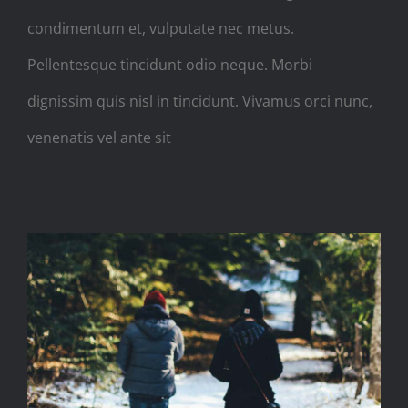
condimentum et, vulputate nec metus.
Pellentesque tincidunt odio neque. Morbi
dignissim quis nisl in tincidunt. Vivamus orci nunc,
venenatis vel ante sit
Aenean eget mattis