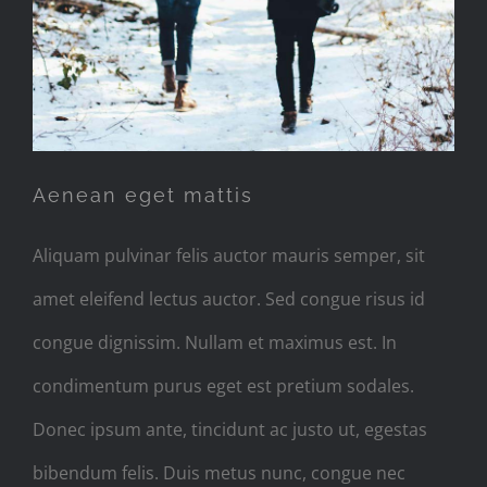
Aenean eget mattis
Aliquam pulvinar felis auctor mauris semper, sit
amet eleifend lectus auctor. Sed congue risus id
congue dignissim. Nullam et maximus est. In
condimentum purus eget est pretium sodales.
Donec ipsum ante, tincidunt ac justo ut, egestas
bibendum felis. Duis metus nunc, congue nec