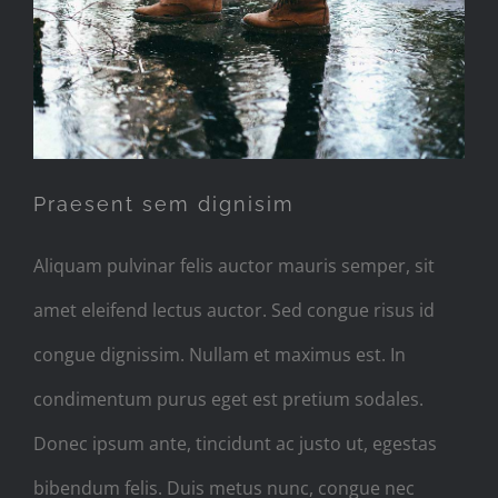
Praesent sem dignisim
Praesent sem dignisim
Aliquam pulvinar felis auctor mauris semper, sit
amet eleifend lectus auctor. Sed congue risus id
congue dignissim. Nullam et maximus est. In
condimentum purus eget est pretium sodales.
Donec ipsum ante, tincidunt ac justo ut, egestas
bibendum felis. Duis metus nunc, congue nec